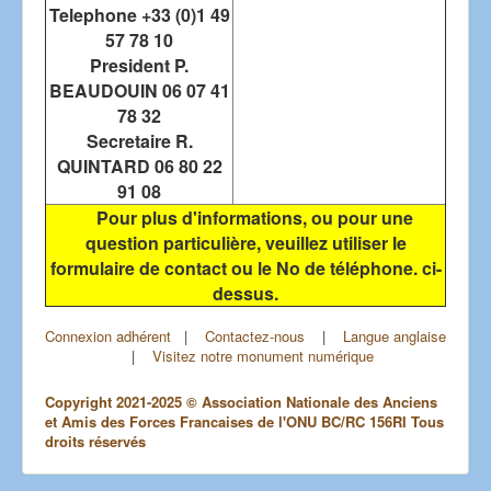
Telephone +33 (0)1 49
57 78 10
President P.
BEAUDOUIN 06 07 41
78 32
Secretaire R.
QUINTARD 06 80 22
91 08
Pour plus d'informations, ou pour une
question particulière, veuillez utiliser le
formulaire de contact ou le No de téléphone. ci-
dessus.
Connexion adhérent
|
Contactez-nous
|
Langue anglaise
|
Visitez notre monument numérique
Copyright 2021-2025 © Association Nationale des Anciens
et Amis des Forces Francaises de l'ONU BC/RC 156RI Tous
droits réservés