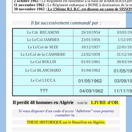
2 octobre 1962 :
Le Régiment est rassemblé à la base de BARRAOUIA p
11 novembre 1962 :
Le Régiment embarque à BONE à destination de la m
30 novembre 1962 :
Le 156ème R.I. R.C. est dissous au camp de SISSO
Il fut successivement commandé par :
Le Cdt RECASENS
26/10/1954
03/01/1
Le Lt/Col JAMMES
23/01/1956
1/12/19
Le Lt/Col de SEZE
16/12/1957
22/01/19
Le Lt/Col de la CASINIERE
22/02/1959
31/12/19
Le Col ROLLIN
01/01/1961
30/03/19
01/05/1
Le Col BLANCHARD
01/04/1962
01/05/1962
03/09/1
Le Col LUCCA
???
04/09/1962
11/11/1
Il perdit 48 hommes en Algérie
LIVRE d'OR
voir le
Si vous disposer d'un code d'acces "Adhérent" vous pourrez
consulter la :
THESE HISTORIQUE sur le Bataillon en Algérie
.