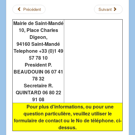
Précédent
Suivant
Mairie de Saint-Mandé
10, Place Charles
Digeon,
94160 Saint-Mandé
Telephone +33 (0)1 49
57 78 10
President P.
BEAUDOUIN 06 07 41
78 32
Secretaire R.
QUINTARD 06 80 22
91 08
Pour plus d'informations, ou pour une
question particulière, veuillez utiliser le
formulaire de contact ou le No de téléphone. ci-
dessus.