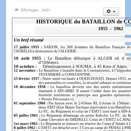
Affichages : 9431
HISTORIQUE du BATAILLON de C
1955
-
1962
Un bref résumé
17 juillet 1955 :
SAÏGON, les 300 hommes du Bataillon Français d
l'AURÉLIA à destination
de l'ALGERIE.
10 août 1955 :
Le Bataillon débarque à ALGER
où il sé
d’Orléans).
10 octobre :
Déménagement à SOUMA, à 45 Kms d’Alger.
12 novembre :
Le Bataillon s’installe dans le Constantinois, à l’hip
TESTANIERE à CONSTANTINE.
25 février 1957 :
Notre unité est basée à OUED-ZENATI. Depuis 1955, ses m
des patrouilles et contrôles, la sécurité urbaine et extérieur
10 décembre 1958 :
Le bataillon devient une des unités opérationnel
implanté à AÏN-ABID. Il assure l’ordre dans les quartiers 
frontière tunisienne et participe aux grandes opératio
« Pierres Précieuses »).
01 septembre 1960 :
Par fusion avec le 2/43
ème
RI, il forme le 156
ème
deux EMT (Etat Major Tactique équivalent à un Bataillon 
Le P.C. du Régiment et celui de l’EMT1 sont basé à AÏN
05 juillet 1961 :
Le Régiment déménage en petite Kabylie. Le P.C. du Rég
Camp Chevalier de DJIDJELLI. Celui de l’EMT2 à CAVA
1
er
mars 1962 :
Le Régiment se retrouve en réserve du Corps d’Armée 
8 juillet 1962 :
L’EMT1 est détaché avec 3 Cies au camp de PÉHAU à PH