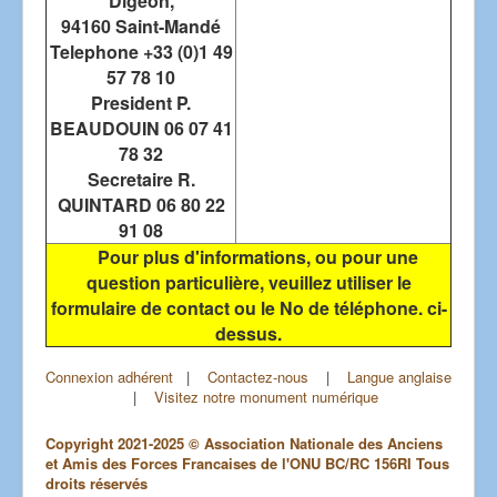
Digeon,
94160 Saint-Mandé
Telephone +33 (0)1 49
57 78 10
President P.
BEAUDOUIN 06 07 41
78 32
Secretaire R.
QUINTARD 06 80 22
91 08
Pour plus d'informations, ou pour une
question particulière, veuillez utiliser le
formulaire de contact ou le No de téléphone. ci-
dessus.
Connexion adhérent
|
Contactez-nous
|
Langue anglaise
|
Visitez notre monument numérique
Copyright 2021-2025 © Association Nationale des Anciens
et Amis des Forces Francaises de l'ONU BC/RC 156RI Tous
droits réservés