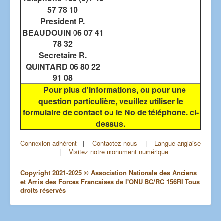
57 78 10
President P.
BEAUDOUIN 06 07 41
78 32
Secretaire R.
QUINTARD 06 80 22
91 08
Pour plus d'informations, ou pour une
question particulière, veuillez utiliser le
formulaire de contact ou le No de téléphone. ci-
dessus.
Connexion adhérent
|
Contactez-nous
|
Langue anglaise
|
Visitez notre monument numérique
Copyright 2021-2025 © Association Nationale des Anciens
et Amis des Forces Francaises de l'ONU BC/RC 156RI Tous
droits réservés