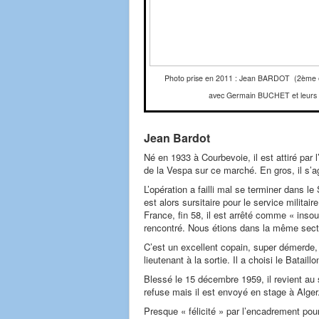
Photo prise en 2011 : Jean BARDOT (2ème en 
avec Germain BUCHET et leurs
Jean Bardot
Né en 1933 à Courbevoie, il est attiré par
de la Vespa sur ce marché. En gros, il s’ag
L’opération a failli mal se terminer dans le
est alors sursitaire pour le service militai
France, fin 58, il est arrêté comme « insou
rencontré. Nous étions dans la même secti
C’est un excellent copain, super démerde, e
lieutenant à la sortie. Il a choisi le Batai
Blessé le 15 décembre 1959, il revient au s
refuse mais il est envoyé en stage à Alger
Presque « félicité » par l’encadrement pour