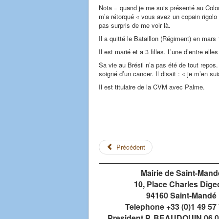
Nota = quand je me suis présenté au Colone
m’a rétorqué « vous avez un copain rigolo ;
pas surpris de me voir là.
Il a quitté le Bataillon (Régiment) en mars 
Il est marié et a 3 filles. L’une d’entre el
Sa vie au Brésil n’a pas été de tout repos.
soigné d’un cancer. Il disait : « je m’en sui
Il est titulaire de la CVM avec Palme.
Précédent
Mairie de Saint-Mand
10, Place Charles Dige
94160 Saint-Mandé
Telephone +33 (0)1 49 57 
President P. BEAUDOUIN 06 0