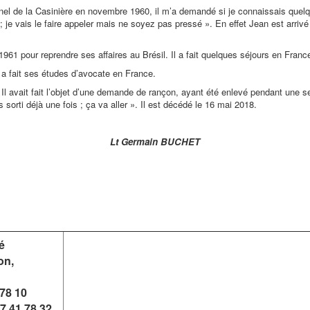
l de la Casinière en novembre 1960, il m’a demandé si je connaissais quelqu’u
 je vais le faire appeler mais ne soyez pas pressé ». En effet Jean est arrivé
1961 pour reprendre ses affaires au Brésil. Il a fait quelques séjours en France 
les a fait ses études d’avocate en France.
 Il avait fait l’objet d’une demande de rançon, ayant été enlevé pendant une s
s sorti déjà une fois ; ça va aller ». Il est décédé le 16 mai 2018.
Lt Germain BUCHET
é
on,
78 10
7 41 78 32