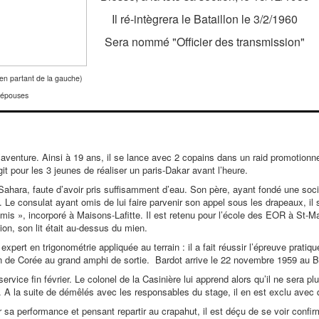
Il ré-intègrera le Bataillon le 3/2/1960
Sera nommé "Officier des transmission"
partant de la gauche)
 épouses
 l’aventure. Ainsi à 19 ans, il se lance avec 2 copains dans un raid promotionn
it pour les 3 jeunes de réaliser un paris-Dakar avant l’heure.
 Sahara, faute d’avoir pris suffisamment d’eau. Son père, ayant fondé une sociét
re. Le consulat ayant omis de lui faire parvenir son appel sous les drapeaux, il
mis », incorporé à Maisons-Lafitte. Il est retenu pour l’école des EOR à St-Mai
on, son lit était au-dessus du mien.
xpert en trigonométrie appliquée au terrain : il a fait réussir l’épreuve pratiq
llon de Corée au grand amphi de sortie. Bardot arrive le 22 novembre 1959 au Bata
ervice fin février. Le colonel de la Casinière lui apprend alors qu’il ne sera pl
. A la suite de démêlés avec les responsables du stage, il en est exclu avec
 sa performance et pensant repartir au crapahut, il est déçu de se voir confir