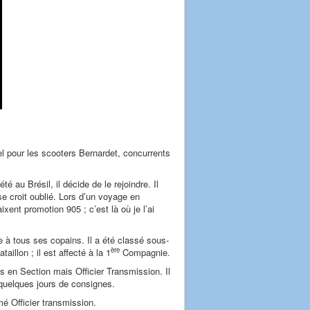
el pour les scooters Bernardet, concurrents
é au Brésil, il décide de le rejoindre. Il
 se croit oublié. Lors d’un voyage en
xent promotion 905 ; c’est là où je l’ai
ue à tous ses copains. Il a été classé sous-
ère
illon ; il est affecté à la 1
Compagnie.
us en Section mais Officier Transmission. Il
 quelques jours de consignes.
mé Officier transmission.