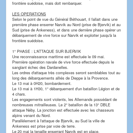
frontière suédoise, mais doit rembarquer.
LES OPERATIONS
Selon le point de vue du Général Béthouart, il fallait dans une
première phase enserrer Narvik au Nord (prise de Bjervik) et au
Sud (prise de Ankeness), et dans une dernière phase opérer un
débarquement de vive force sur Narvik et exploiter jusqu'à la
frontière suédoise.
1° PHASE : L'ATTAQUE SUR BJERVIK
Une reconnaissance maritime est effectuée le 09 mai.
Première opération navale de vive force effectuée depuis le
sanglant échec des Dardanelles.
Les ordres d'attaque très complexes seront semblables tout au
long des débarquements alliés de Dieppe à la Provence.
Le 13 mai à 0H20, bombardement.
Le 13 mai à 1H30, 1° débarquement d'un bataillon Légion et de
4 chars.
Les engagements sont violents, les Allemands possédant de
nombreuses mitrailleuses. Le 2° bataillon de la 13° DBLE
attaque Néby. La jonction est effectuée avec les chasseurs
alpins venant du Nord.
Parallèlement à l'attaque de Bjervik, au Sud la ville de
Ankeness est prise par voie de terre.
Le 20 mai la tenaille enserrant Narvik est en place.