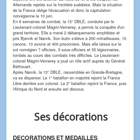
Allemands rejetés sur la frontière suédoise. Mais la situation
de la France oblige l'évacuation et donc la capitulation
norvégienne le 10 juin.
En 6 semaines de combat, la 13° DBLE, conduite par le
Lieutenant-colonel Magrin-Vernerey, a permis la conquête d'un
grand territoire. Elle a mené 2 débarquements amphibies et
pris Bjervik et Narvik. Son butin s'élève à 200 mitrailleuses, 10
canons, 10 avions et 400 prisonniers. Mais elle laisse sur le
sol norvégien 7 officiers, 5 sous-officiers et 55 légionnaires,
tombés au cours des combats très difficiles. Le Lieutenant-
colonel Magrin-Vernerey a joué un rôle actif auprès du Général
Béthouart.
Après Narvik, la 13° DBLE, rassemblée en Grande-Bretagne,
va se disperser. Le 1° bataillon en majorité rejoint la France
Libre derrière son colonel. Le 2° bataillon rejoint la France, puis
l'Afrique du Nord et ensuite est dissous.
Ses décorations
DECORATIONS ET MEDAILLES