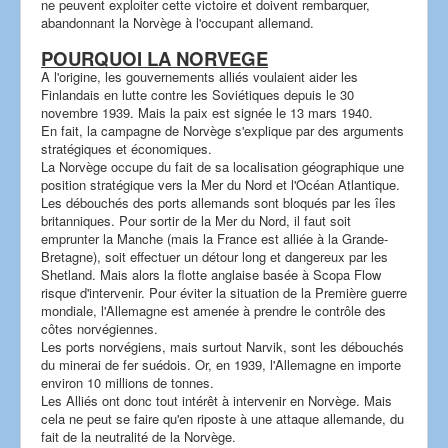
ne peuvent exploiter cette victoire et doivent rembarquer,
abandonnant la Norvège à l'occupant allemand.
POURQUOI LA NORVEGE
A l'origine, les gouvernements alliés voulaient aider les
Finlandais en lutte contre les Soviétiques depuis le 30
novembre 1939. Mais la paix est signée le 13 mars 1940.
En fait, la campagne de Norvège s'explique par des arguments
stratégiques et économiques.
La Norvège occupe du fait de sa localisation géographique une
position stratégique vers la Mer du Nord et l'Océan Atlantique.
Les débouchés des ports allemands sont bloqués par les îles
britanniques. Pour sortir de la Mer du Nord, il faut soit
emprunter la Manche (mais la France est alliée à la Grande-
Bretagne), soit effectuer un détour long et dangereux par les
Shetland. Mais alors la flotte anglaise basée à Scopa Flow
risque d'intervenir. Pour éviter la situation de la Première guerre
mondiale, l'Allemagne est amenée à prendre le contrôle des
côtes norvégiennes.
Les ports norvégiens, mais surtout Narvik, sont les débouchés
du minerai de fer suédois. Or, en 1939, l'Allemagne en importe
environ 10 millions de tonnes.
Les Alliés ont donc tout intérêt à intervenir en Norvège. Mais
cela ne peut se faire qu'en riposte à une attaque allemande, du
fait de la neutralité de la Norvège.