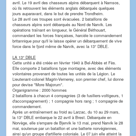
avril. Le 19 avril des chasseurs alpins débarquent à Namsos,
où ils retrouvent les éléments anglais débarqués quelques
jours auparavant, dans le but de prendre Trondheim.
Le 28 avril ces troupes sont évacuées. 2 bataillons de
chasseurs alpins sont débarqués au Nord de Narvik. Les
opérations traînant en longueur, le Général Béthouart,
commandant les forces françaises, harcèle le commandement
britannique pour qu'il le laisse opérer un débarquement de vive
force dans le fjord même de Narvik, avec la 13° DBLE.
LA 13° DBLE
Cette unité a été créée en février 1940 à Bel-Abbès et Fès.
Elle comporte 2 bataillons type montagne, avec des éléments
volontaires provenant de toutes les unités de la Légion. Le
Lieutenant-colonel Magrin-Vernerey, son premier chef, lui donne
pour devise "More Majorum".
Organigramme : 2000 hommes
2 bataillons à chacun 4 compagnies (3 de fusiliers-voltigeurs, 1
d'accompagnement) ; 1 compagnie hors rang ; 1 compagnie de
commandement.
Après un entraînement au froid au Larzac, du 10 au 29 mars,
la 13° DBLE embarque le 22 avril à Brest. Débarquée en
Norvège, elle s'empare de Bjervik le 13 mai, prend Narvik le 28
mai, soutenue par un bataillon et une batterie norvégiennes,
ainsi qu'un groupe d'artillerie coloniale. Le 07 juin elle atteint la