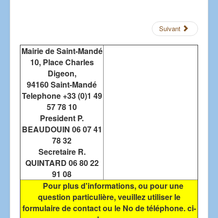
Suivant
Mairie de Saint-Mandé
10, Place Charles
Digeon,
94160 Saint-Mandé
Telephone +33 (0)1 49
57 78 10
President P.
BEAUDOUIN 06 07 41
78 32
Secretaire R.
QUINTARD 06 80 22
91 08
Pour plus d'informations, ou pour une
question particulière, veuillez utiliser le
formulaire de contact ou le No de téléphone. ci-