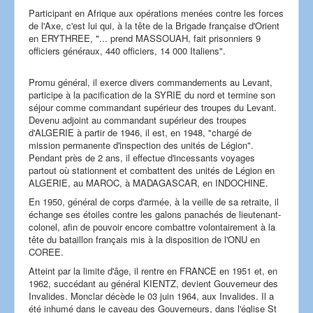
Participant en Afrique aux opérations menées contre les forces
de l'Axe, c'est lui qui, à la tête de la Brigade française d'Orient
en ERYTHREE, "... prend MASSOUAH, fait prisonniers 9
officiers généraux, 440 officiers, 14 000 Italiens".
Promu général, il exerce divers commandements au Levant,
participe à la pacification de la SYRIE du nord et termine son
séjour comme commandant supérieur des troupes du Levant.
Devenu adjoint au commandant supérieur des troupes
d'ALGERIE à partir de 1946, il est, en 1948, "chargé de
mission permanente d'inspection des unités de Légion".
Pendant près de 2 ans, il effectue d'incessants voyages
partout où stationnent et combattent des unités de Légion en
ALGERIE, au MAROC, à MADAGASCAR, en INDOCHINE.
En 1950, général de corps d'armée, à la veille de sa retraite, il
échange ses étoiles contre les galons panachés de lieutenant-
colonel, afin de pouvoir encore combattre volontairement à la
tête du bataillon français mis à la disposition de l'ONU en
COREE.
Atteint par la limite d'âge, il rentre en FRANCE en 1951 et, en
1962, succédant au général KIENTZ, devient Gouverneur des
Invalides. Monclar décède le 03 juin 1964, aux Invalides. Il a
été inhumé dans le caveau des Gouverneurs, dans l'église St