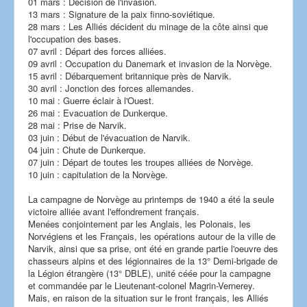
01 mars : Décision de l'invasion.
13 mars : Signature de la paix finno-soviétique.
28 mars : Les Alliés décident du minage de la côte ainsi que
l'occupation des bases.
07 avril : Départ des forces alliées.
09 avril : Occupation du Danemark et invasion de la Norvège.
15 avril : Débarquement britannique près de Narvik.
30 avril : Jonction des forces allemandes.
10 mai : Guerre éclair à l'Ouest.
26 mai : Evacuation de Dunkerque.
28 mai : Prise de Narvik.
03 juin : Début de l'évacuation de Narvik.
04 juin : Chute de Dunkerque.
07 juin : Départ de toutes les troupes alliées de Norvège.
10 juin : capitulation de la Norvège.
La campagne de Norvège au printemps de 1940 a été la seule
victoire alliée avant l'effondrement français.
Menées conjointement par les Anglais, les Polonais, les
Norvégiens et les Français, les opérations autour de la ville de
Narvik, ainsi que sa prise, ont été en grande partie l'oeuvre des
chasseurs alpins et des légionnaires de la 13° Demi-brigade de
la Légion étrangère (13° DBLE), unité céée pour la campagne
et commandée par le Lieutenant-colonel Magrin-Vernerey.
Mais, en raison de la situation sur le front français, les Alliés