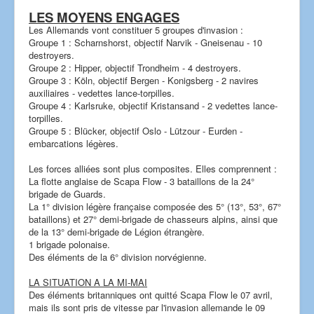
LES MOYENS ENGAGES
Les Allemands vont constituer 5 groupes d'invasion :
Groupe 1 : Scharnshorst, objectif Narvik - Gneisenau - 10
destroyers.
Groupe 2 : Hipper, objectif Trondheim - 4 destroyers.
Groupe 3 : Köln, objectif Bergen - Konigsberg - 2 navires
auxiliaires - vedettes lance-torpilles.
Groupe 4 : Karlsruke, objectif Kristansand - 2 vedettes lance-
torpilles.
Groupe 5 : Blücker, objectif Oslo - Lützour - Eurden -
embarcations légères.
Les forces alliées sont plus composites. Elles comprennent :
La flotte anglaise de Scapa Flow - 3 bataillons de la 24°
brigade de Guards.
La 1° division légère française composée des 5° (13°, 53°, 67°
bataillons) et 27° demi-brigade de chasseurs alpins, ainsi que
de la 13° demi-brigade de Légion étrangère.
1 brigade polonaise.
Des éléments de la 6° division norvégienne.
LA SITUATION A LA MI-MAI
Des éléments britanniques ont quitté Scapa Flow le 07 avril,
mais ils sont pris de vitesse par l'invasion allemande le 09