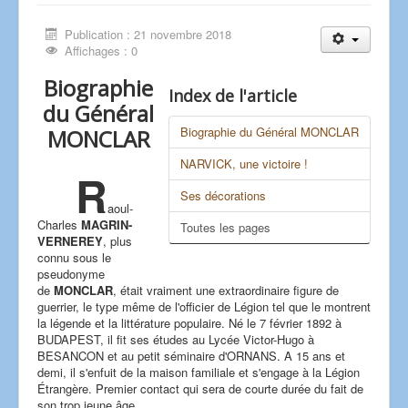
Publication : 21 novembre 2018
Affichages : 0
Biographie
Index de l'article
du Général
Biographie du Général MONCLAR
MONCLAR
NARVICK, une victoire !
R
Ses décorations
aoul-
Charles
MAGRIN-
Toutes les pages
VERNEREY
, plus
connu sous le
pseudonyme
de
MONCLAR
, était vraiment une extraordinaire figure de
guerrier, le type même de l'officier de Légion tel que le montrent
la légende et la littérature populaire. Né le 7 février 1892 à
BUDAPEST, il fit ses études au Lycée Victor-Hugo à
BESANCON et au petit séminaire d'ORNANS. A 15 ans et
demi, il s'enfuit de la maison familiale et s'engage à la Légion
Étrangère. Premier contact qui sera de courte durée du fait de
son trop jeune âge.