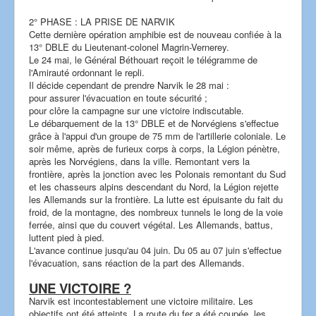
2° PHASE : LA PRISE DE NARVIK
Cette dernière opération amphibie est de nouveau confiée à la
13° DBLE du Lieutenant-colonel Magrin-Vernerey.
Le 24 mai, le Général Béthouart reçoit le télégramme de
l'Amirauté ordonnant le repli.
Il décide cependant de prendre Narvik le 28 mai :
pour assurer l'évacuation en toute sécurité ;
pour clôre la campagne sur une victoire indiscutable.
Le débarquement de la 13° DBLE et de Norvégiens s'effectue
grâce à l'appui d'un groupe de 75 mm de l'artillerie coloniale. Le
soir même, après de furieux corps à corps, la Légion pénètre,
après les Norvégiens, dans la ville. Remontant vers la
frontière, après la jonction avec les Polonais remontant du Sud
et les chasseurs alpins descendant du Nord, la Légion rejette
les Allemands sur la frontière. La lutte est épuisante du fait du
froid, de la montagne, des nombreux tunnels le long de la voie
ferrée, ainsi que du couvert végétal. Les Allemands, battus,
luttent pied à pied.
L'avance continue jusqu'au 04 juin. Du 05 au 07 juin s'effectue
l'évacuation, sans réaction de la part des Allemands.
UNE VICTOIRE ?
Narvik est incontestablement une victoire militaire. Les
objectifs ont été atteints. La route du fer a été coupée, les