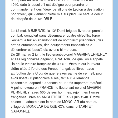
1940, date à laquelle il est désigné pour prendre le
commandement des "deux bataillons de Légion à destination
non fixée", qui viennent d'être mis sur pied. Ce sera le début
de l'épopée de la 13° DBLE.
Le 13 mai, à BJERVIK, la 13° Demi-brigade livre son premier
combat, conquiert sans désemparer quatre objectifs, force
l'ennemi à fuir en abandonnant de nombreux prisonniers, des
armes automatiques, des équipements impossibles à
dénombrer et jusqu'à dix avions bi-moteurs.
Du 28 mai au 2 juin, le lieutenant-colonel MAGRIN-VERNEREY
et ses légionnaires gagnent, à NARVIK, ce que l'on a appelé
"la seule victoire française de 39-40". Victoire qui leur vaut
d'être cités à l'ordre des Forces françaises libres, avec
attribution de la Croix de guerre avec palme de vermeil, pour
avoir libéré 60 prisonniers alliés, fait 400 Allemands
prisonniers, capturé 10 canons et un très important matériel.
A peine revenu en FRANCE, le lieutenant-colonel MAGRIN-
VERNEREY, avec 500 de ses hommes, rejoint les Forces
françaises libres en ANGLETERRE le 21 juin 1940. Promu
colonel, il adopte alors le nom de MONCLAR (du nom du
village de MONCLAR-DE-QUERCY, dans le TARN-ET-
GARONNE).