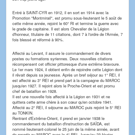
Entré à SAINT-CYR en 1912, il en sort en 1914 avec la
Promotion "Montmirail", est promu sous-lieutenant le 5 août de
cette même année, rejoint le 60° RI et termine la guerre avec
le grade de capitaine. Il est alors Chevalier de la Légion
d'honneur, titulaire de 11 citations, dont 7 à l'ordre de l'Armée, 7
fois blessé et réformé à 90%.
Affecté au Levant, il assure le commandement de divers
postes ou formations syriennes. Deux nouvelles citations
récompensent cet officier pittoresque d'une extrême bravoure.
Le 1er mars 1924, il obtient enfin de rejoindre cette Légion dont
il rêvait depuis sa jeunesse. Après un bref séjour au 1° REI, il
est affecté au 3° REI et prend part à la campagne du MAROC
jusqu'en 1927. Il rejoint alors le Proche-Orient et est promu
chef de bataillon en 1928.
Il est une nouvelle fois affecté à la Légion en 1931 et ne
quittera cette arme chère à son cœur qu'en octobre 1941.
Affecté au 2° REI, il séjourne au MAROC puis rejoint le 5° REI
au TONKIN.
Rentrant d'Extrême-Orient, il prend en janvier 1938 le
commandement du bataillon d'instruction de SAÏDA, est
nommé lieutenant-colonel le 25 juin de la même année, avant
de repartir au MAROC avec le 4° REI. Jusqu'au 23 février