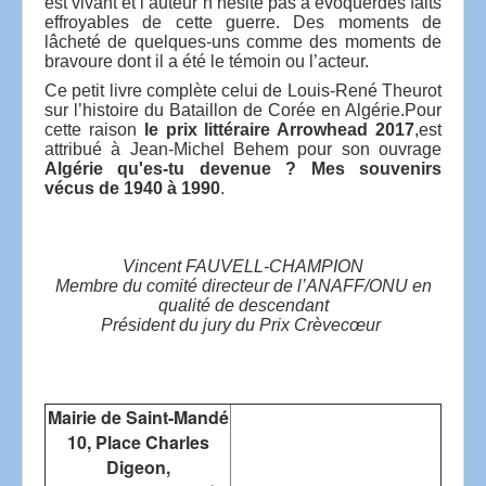
est vivant et l’auteur n’hésite pas à évoquer
des faits
effroyables de cette guerre.
Des moments de
lâcheté de quelques-uns comme des moments de
bravoure dont il a été le témoin ou l’acteur.
Ce petit livre complète celui de Louis-René Theurot
sur l’histoire du Bataillon de Corée en Algérie.
Pour
cette raison
le prix littéraire Arrowhead 2017
,est
attribué à Jean-Michel Behem pour son ouvrage
Algérie qu'es-tu devenue ? Mes souvenirs
vécus de 1940 à 1990
.
Vincent FAUVELL-CHAMPION
Membre du comité directeur de l’ANAFF/ONU en
qualité de descendant
Président du jury du Prix Crèvecœur
Mairie de Saint-Mandé
10, Place Charles
Digeon,