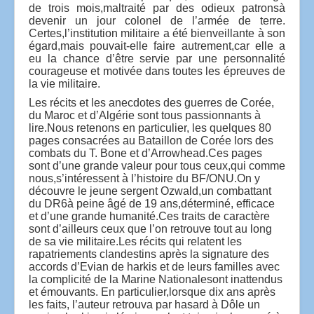
de trois mois,maltraité par des odieux patronsà
devenir un jour colonel de l’armée de terre.
Certes,l’institution militaire a été bienveillante à son
égard,mais pouvait-elle faire autrement,car elle a
eu la chance d’être servie par une personnalité
courageuse et motivée dans toutes les épreuves de
la vie militaire.
Les récits et les anecdotes des guerres de Corée,
du Maroc et d’Algérie sont tous passionnants à
lire.Nous retenons en particulier, les quelques 80
pages consacrées au Bataillon de Corée lors des
combats du T. Bone et d’Arrowhead.Ces pages
sont d’une grande valeur pour tous ceux,qui comme
nous,s’intéressent à l’histoire du BF/ONU
.
On y
découvre le jeune sergent Ozwald,un combattant
du DR6à peine âgé de 19 ans,déterminé, efficace
et d’une grande humanité.Ces traits de caractère
sont d’ailleurs ceux que l’on retrouve tout au long
de sa vie militaire.Les récits qui relatent les
rapatriements clandestins après la signature des
accords d’Evian de harkis et de leurs familles avec
la complicité de la Marine Nationalesont inattendus
et émouvants. En particulier,lorsque dix ans après
les faits, l’auteur retrouva par hasard à Dôle un