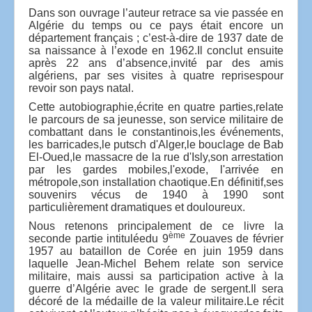
Dans son ouvrage l’auteur retrace sa vie passée en
Algérie du temps ou ce pays était encore un
département français ; c’est-à-dire de 1937 date de
sa naissance à l’exode en 1962.Il conclut ensuite
après 22 ans d’absence,invité par des amis
algériens, par ses visites à quatre reprisespour
revoir son pays natal.
Cette autobiographie,écrite en quatre parties,relate
le parcours de sa jeunesse, son service militaire de
combattant dans le constantinois,les événements,
les barricades,le putsch d'Alger,le bouclage de Bab
El-Oued,le massacre de la rue d'Isly,son arrestation
par les gardes mobiles,l'exode, l'arrivée en
métropole,son installation chaotique.En définitif,ses
souvenirs vécus de 1940 à 1990 sont
particulièrement dramatiques et douloureux.
Nous retenons principalement de ce livre la
ème
seconde partie intituléedu 9
Zouaves de février
1957 au bataillon de Corée en juin 1959 dans
laquelle Jean-Michel Behem relate son service
militaire, mais aussi sa participation active à la
guerre d’Algérie avec le grade de sergent.Il sera
décoré de la médaille de la valeur militaire.
Le récit