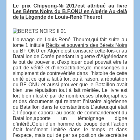
Le prix Chipyong-Ni 2017est attribué au livre
Les Bérets Noirs du B.F.ONU en Algérie Au-delà
de la Légende
de Louis-René Theurot
L’ouvrage de Louis-René Theurot,qui fait suite au
tome 1 intitulé
Récits et souvenirs des Bérets Noirs
du BF ONU en Algérie
,est consacré cette-fois-ci au
Bataillon de Corée pendant la guerre d’Algériedans
le but de trouver et d’expliquer quel pouvait être la
part de vérité et d’inexactitudes,de mensonges ou
simplement de contrevérités dans l’histoire de cette
unité et ce qui a fait,à tort ou à raison,la réputation
du BF ONU et aussi prouver que le Bataillon avait
bien une réputation tout à fait méritée. Le livre est
fort bien illustré par de nombreuses photographies
et des documents qui relatent l’histoire algérienne
du Bataillon dans le constantinois.L’auteur,qui était
à l’époque caporal au poste de commandement du
Bataillon,apporte un témoignage digne
d’intérêt.Celui d’un homme de troupe dont l’action
était forcément limitée dans le temps et dans
l’espace, mais qui de par sa position de secrétaire