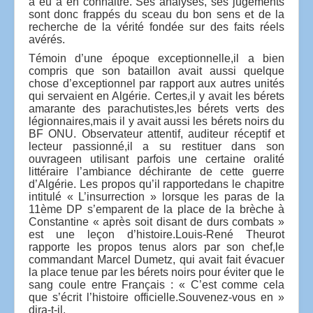
a eu à en connaitre. Ses analyses, ses jugements
sont donc frappés du sceau du bon sens et de la
recherche de la vérité fondée sur des faits réels
avérés.
Témoin d’une époque exceptionnelle,il a bien
compris que son bataillon avait aussi quelque
chose d’exceptionnel par rapport aux autres unités
qui servaient en Algérie. Certes,il y avait les bérets
amarante des parachutistes,les bérets verts des
légionnaires,mais il y avait aussi les bérets noirs du
BF ONU. Observateur attentif, auditeur réceptif et
lecteur passionné,il a su restituer dans son
ouvrageen utilisant parfois une certaine oralité
littéraire l’ambiance déchirante de cette guerre
d’Algérie. Les propos qu’il rapportedans le chapitre
intitulé « L’insurrection » lorsque les paras de la
11ème DP s’emparent de la place de la brèche à
Constantine « après soit disant de durs combats »
est une leçon d’histoire.Louis-René Theurot
rapporte les propos tenus alors par son chef,le
commandant Marcel Dumetz, qui avait fait évacuer
la place tenue par les bérets noirs pour éviter que le
sang coule entre Français : « C’est comme cela
que s’écrit l’histoire officielle.Souvenez-vous en »
dira-t-il.