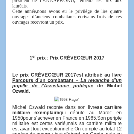
président de l’ANAAFF/ONU
,
remettra les prix aux
lauréats.
Cette année,nous avons eu le privilège de lire quatre
ouvrages d’anciens combattants écrivains.Trois de ces
ouvrages recevront un prix.
er
1
prix : Prix CRÈVECŒUR 2017
Le prix CRÈVECŒUR 2017
est attribué au livre
Parcours d’un combattant –
La revanche d’un
pupille de l’Assistance publique
de Michel
Ozwald.
Michel Ozwald raconte dans son livre
sa carrière
militaire exemplaire
qui débute au Maroc en
1950
pour s’achever en France en 1985.
Son périple
militaire est certes varié,mais sa carrière militaire
est avant tout exceptionnelle.On compte au total 12