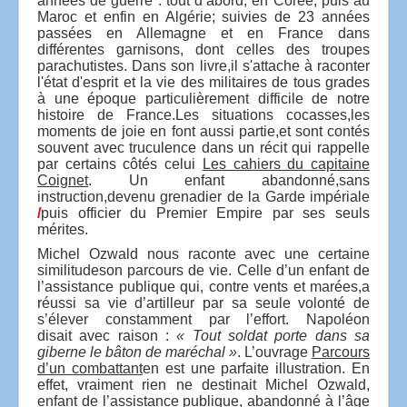
années de guerre : tout d’abord, en Corée, puis au
Maroc et enfin en Algérie; suivies de 23 années
passées en Allemagne et en France dans
différentes garnisons, dont celles des troupes
parachutistes. Dans son livre,il s'attache à raconter
l'état d'esprit et la vie des militaires de tous grades
à une époque particulièrement difficile de notre
histoire de France.Les situations cocasses,les
moments de joie en font aussi partie,et sont contés
souvent avec truculence dans un récit qui rappelle
par certains côtés celui
Les cahiers du capitaine
Coignet
. Un enfant abandonné,sans
instruction,devenu grenadier de la Garde impériale
/
puis officier du Premier Empire par ses seuls
mérites.
Michel Ozwald nous raconte avec une certaine
similitudeson parcours de vie. Celle d’un enfant de
l’assistance publique qui, contre vents et marées,a
réussi sa vie d’artilleur par sa seule volonté de
s’élever constamment par l’effort. Napoléon
disait avec raison :
« Tout soldat porte dans sa
giberne le bâton de maréchal »
. L’ouvrage
Parcours
d’un combattant
en est une parfaite illustration. En
effet, vraiment rien ne destinait Michel Ozwald,
enfant de l’assistance publique, abandonné à l’âge