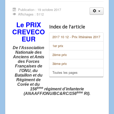
Publication : 19 octobre 2017
Affichages : 5112
Le PRIX
Index de l'article
CREVECO
EUR
2017 10 12 - Prix littéraires 2017
1er prix
De l’Association
Nationale des
2ème prix
Anciens et Amis
des Forces
3ème prix
Françaises de
l’ONU, du
Toutes les pages
Bataillon et du
Régiment de
Corée et du
ème
156
régiment d’infanterie
ème
(ANAAFF/ONU/BC&RC/156
RI).