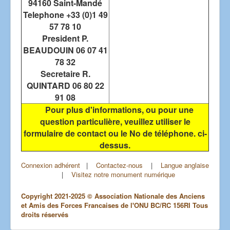
94160 Saint-Mandé
Telephone +33 (0)1 49
57 78 10
President P.
BEAUDOUIN 06 07 41
78 32
Secretaire R.
QUINTARD 06 80 22
91 08
Pour plus d'informations, ou pour une
question particulière, veuillez utiliser le
formulaire de contact ou le No de téléphone. ci-
dessus.
Connexion adhérent
|
Contactez-nous
|
Langue anglaise
|
Visitez notre monument numérique
Copyright 2021-2025 © Association Nationale des Anciens
et Amis des Forces Francaises de l'ONU BC/RC 156RI Tous
droits réservés