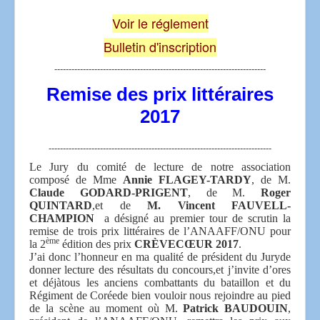
Voir le réglement
Bulletin d'inscription
--------------------------------------------------------------------------
Remise des prix littéraires
2017
------------------------------------------------------------------------------
Le Jury du comité de lecture de notre association
composé de Mme
Annie FLAGEY-TARDY
, de M.
Claude GODARD-PRIGENT
, de M.
Roger
QUINTARD
,et de
M. Vincent FAUVELL-
CHAMPION
a désigné au premier tour de scrutin la
remise de trois prix littéraires de l’ANAAFF/ONU pour
ème
la 2
édition des prix
CRÈVECŒUR
2017
.
J’ai donc l’honneur en ma qualité de président du Juryde
donner lecture des résultats du concours,et j’invite d’ores
et déjàtous les anciens combattants du bataillon et du
Régiment de Coréede bien vouloir nous rejoindre au pied
de la scène au moment où M.
Patrick BAUDOUIN
,