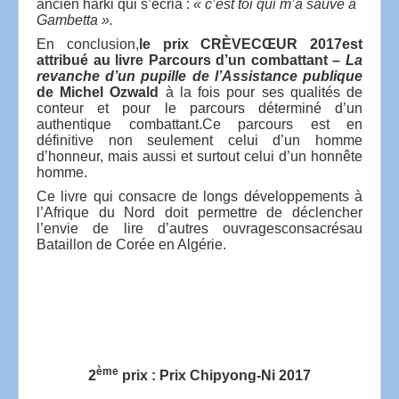
ancien harki qui s’écria :
« c’est toi qui m’a sauvé à
Gambetta ».
En conclusion,
le prix
CRÈVECŒUR 2017
est
attribué au livre Parcours d’un combattant –
La
revanche d’un pupille de l’Assistance publique
de Michel Ozwald
à la fois pour ses qualités de
conteur et pour le parcours déterminé d’un
authentique combattant.
Ce parcours est en
définitive non seulement celui d’un homme
d’honneur, mais aussi et surtout celui d’un honnête
homme.
Ce livre qui consacre de longs développements à
l’Afrique du Nord doit permettre de déclencher
l’envie de lire d’autres ouvrages
consacrés
au
Bataillon de Corée en Algérie.
ème
2
prix : Prix
Chipyong-Ni 2017